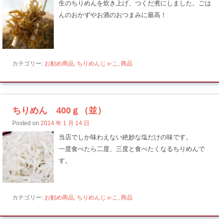
生のちりめんを炊き上げ、つくだ煮にしました。ごは
んのおかずやお酒のおつまみに最高！
カテゴリー:
お勧め商品
,
ちりめんじゃこ
,
商品
ちりめん 400ｇ（並）
Posted on
2014 年 1 月 14 日
当店でしか味わえない絶妙な塩だけの味です。
一度食べたら二度、三度と食べたくなるちりめんで
す。
カテゴリー:
お勧め商品
,
ちりめんじゃこ
,
商品