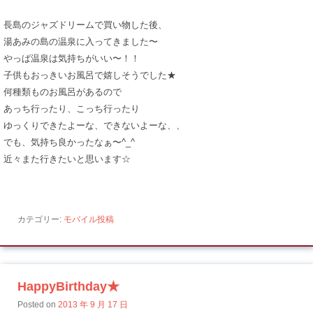
長島のジャズドリームで買い物した後、
湯あみの島の温泉に入ってきました〜
やっぱ温泉は気持ちがいい〜！！
子供もおっきいお風呂で嬉しそうでした★
何種類ものお風呂があるので
あっち行ったり、こっち行ったり
ゆっくりできたよーな、できないよーな、、
でも、気持ち良かったなぁ〜^_^
近々また行きたいと思います☆
カテゴリー:
モバイル投稿
HappyBirthday★
Posted on
2013 年 9 月 17 日