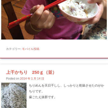
カテゴリー:
モバイル投稿
上干かちり 250ｇ（並）
Posted on
2014 年 1 月 14 日
ちりめんを天日干しし、しっかりと乾燥させたのがか
ちりです。
歯ごたえ抜群です。