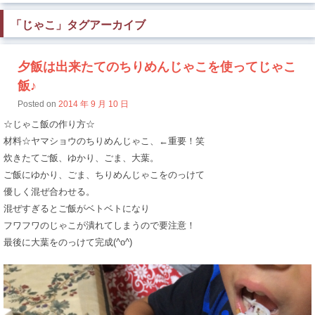
「
じゃこ
」タグアーカイブ
夕飯は出来たてのちりめんじゃこを使ってじゃこ
飯♪
Posted on
2014 年 9 月 10 日
☆じゃこ飯の作り方☆
材料☆ヤマショウのちりめんじゃこ、←重要！笑
炊きたてご飯、ゆかり、ごま、大葉。
ご飯にゆかり、ごま、ちりめんじゃこをのっけて
優しく混ぜ合わせる。
混ぜすぎるとご飯がベトベトになり
フワフワのじゃこが潰れてしまうので要注意！
最後に大葉をのっけて完成(^o^)