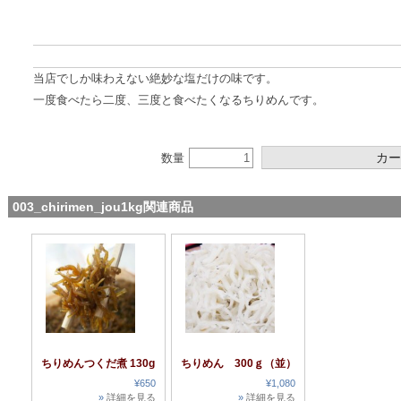
当店でしか味わえない絶妙な塩だけの味です。
一度食べたら二度、三度と食べたくなるちりめんです。
数量
003_chirimen_jou1kg関連商品
ちりめんつくだ煮 130g
ちりめん 300ｇ（並）
¥650
¥1,080
»
詳細を見る
»
詳細を見る