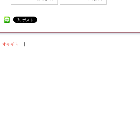
＜ オキギス
｜
稿ナビゲーション