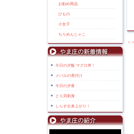
お勧め商品
ひもの
小女子
ちりめんじゃこ
＜
投
今日の夕飯 マグロ丼！
メバルの煮付け
今日の夕食
とり貝刺身
しらす出来上がり！