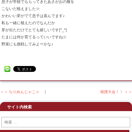
息子が学校でもらってきたあさがおの種を
こないだ植えました☆
かわいい芽がでて息子は喜んでます♪
私も一緒に植えたのでなんだか
芽が出ただけでとても嬉しいです(^_^)
たまには何か育てるっていいですね☆
野菜にも挑戦してみよーかな♪
＜＜ ちりめんじゃこ☆
｜
相撲大会！！ ＞＞
投稿ナビゲーション
サイト内検索
検索