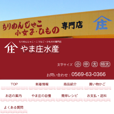
小
中
大
特大
文字サイズ
0569-63-0366
お問い合わせ：