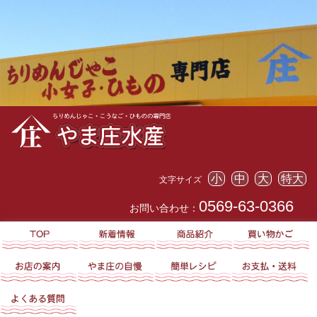
小
中
大
特大
文字サイズ
0569-63-0366
お問い合わせ：