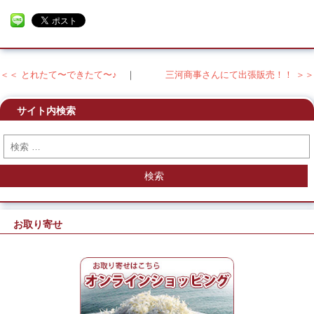
＜＜ とれたて〜できたて〜♪
｜
三河商事さんにて出張販売！！ ＞＞
投稿ナビゲーション
サイト内検索
検索
お取り寄せ