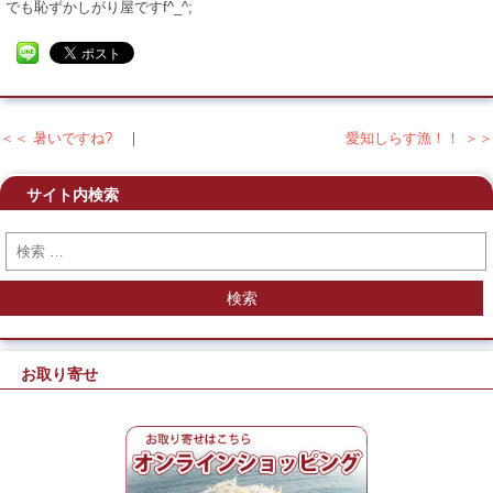
でも恥ずかしがり屋ですf^_^;
＜＜ 暑いですね?
｜
愛知しらす漁！！ ＞＞
投稿ナビゲーション
サイト内検索
検索
お取り寄せ