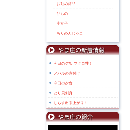
お勧め商品
ひもの
小女子
ちりめんじゃこ
今日の夕飯 マグロ丼！
メバルの煮付け
今日の夕食
とり貝刺身
しらす出来上がり！