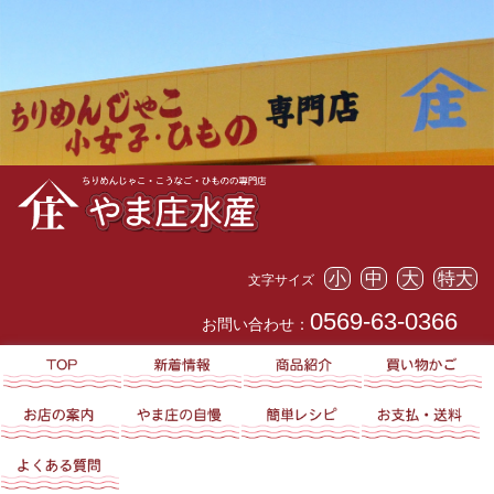
小
中
大
特大
文字サイズ
0569-63-0366
お問い合わせ：