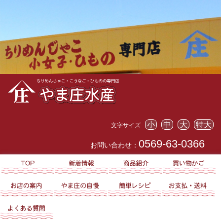
小
中
大
特大
文字サイズ
0569-63-0366
お問い合わせ：