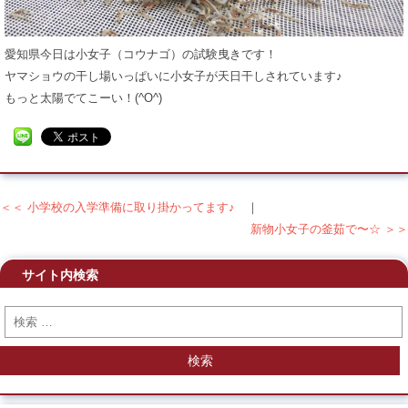
愛知県今日は小女子（コウナゴ）の試験曳きです！
ヤマショウの干し場いっぱいに小女子が天日干しされています♪
もっと太陽でてこーい！(^O^)
＜＜ 小学校の入学準備に取り掛かってます♪
｜
投稿ナビゲーション
新物小女子の釜茹で〜☆ ＞＞
サイト内検索
検索