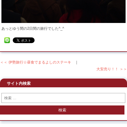
あっとゆう間の2日間の旅行でした^_^
＜＜ 伊勢旅行☆昼食でまるよしのステーキ
｜
投稿ナビゲーション
大安売り！！ ＞＞
サイト内検索
検索