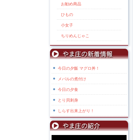
お勧め商品
ひもの
小女子
ちりめんじゃこ
今日の夕飯 マグロ丼！
メバルの煮付け
今日の夕食
とり貝刺身
しらす出来上がり！