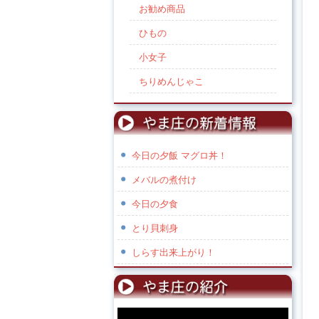
お勧め商品
ひもの
小女子
ちりめんじゃこ
今日の夕飯 マグロ丼！
メバルの煮付け
今日の夕食
とり貝刺身
しらす出来上がり！