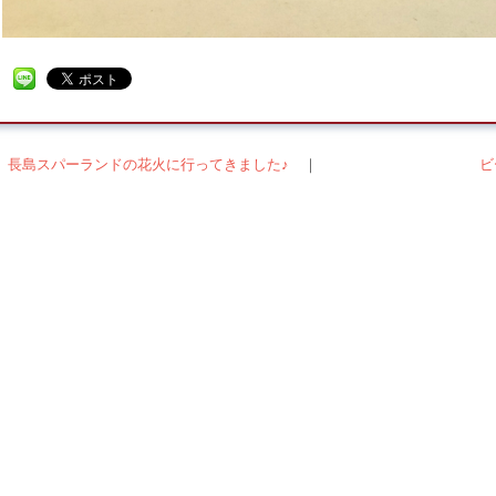
＜ 長島スパーランドの花火に行ってきました♪
｜
ビ
稿ナビゲーション