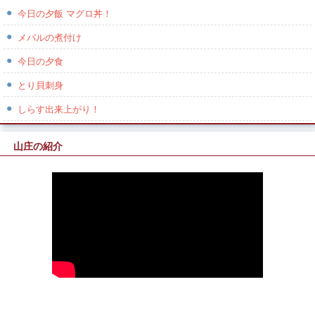
今日の夕飯 マグロ丼！
メバルの煮付け
今日の夕食
とり貝刺身
しらす出来上がり！
山庄の紹介