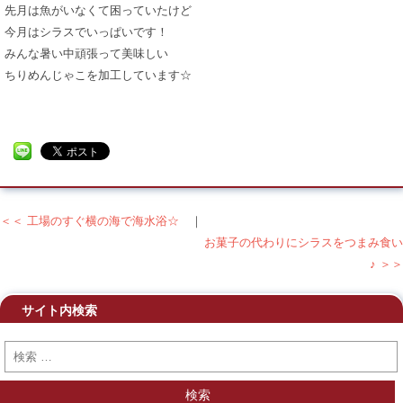
先月は魚がいなくて困っていたけど
今月はシラスでいっぱいです！
みんな暑い中頑張って美味しい
ちりめんじゃこを加工しています☆
＜＜ 工場のすぐ横の海で海水浴☆
｜
投稿ナビゲーション
お菓子の代わりにシラスをつまみ食い
♪ ＞＞
サイト内検索
検索