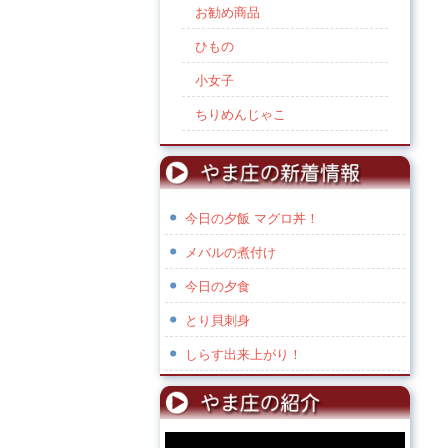
お勧め商品
ひもの
小女子
ちりめんじゃこ
今日の夕飯 マグロ丼！
メバルの煮付け
今日の夕食
とり貝刺身
しらす出来上がり！