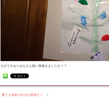
七夕ですね〜みなさん願い事書きましたか？？
＜ 夏でも食欲の出るお茶漬け☆
｜
稿ナビゲーション