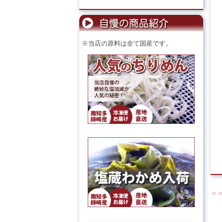
※当店の原料は全て国産です。
＜
投