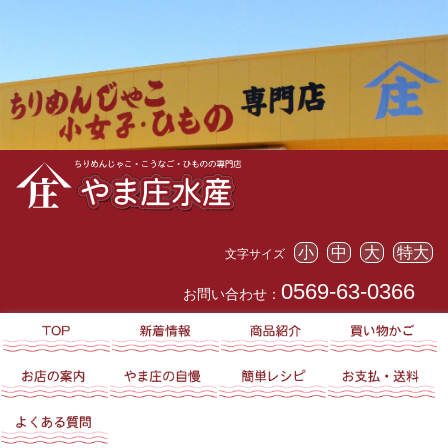
小
中
大
特大
文字サイズ
0569-63-0366
お問い合わせ：