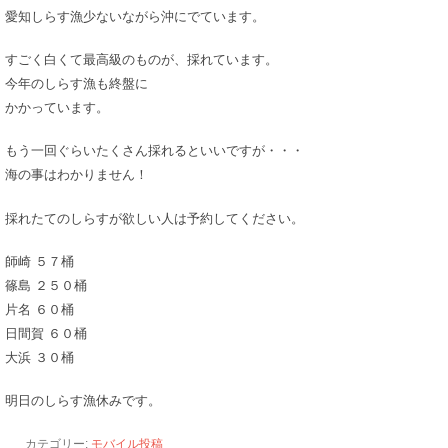
愛知しらす漁少ないながら沖にでています。
すごく白くて最高級のものが、採れています。
今年のしらす漁も終盤に
かかっています。
もう一回ぐらいたくさん採れるといいですが・・・
海の事はわかりません！
採れたてのしらすが欲しい人は予約してください。
師崎 ５７桶
篠島 ２５０桶
片名 ６０桶
日間賀 ６０桶
大浜 ３０桶
明日のしらす漁休みです。
カテゴリー:
モバイル投稿