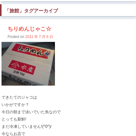
「
旅館
」タグアーカイブ
ちりめんじゃこ☆
Posted on
2011 年 7 月 6 日
できたてのジャコは
いかがですか？
今日の朝まで泳いでいた魚なので
とっても新鮮!
まだ冷凍していません!(^0^)/
今ならお店で