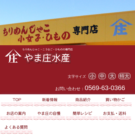
小
中
大
特大
文字サイズ
0569-63-0366
お問い合わせ：