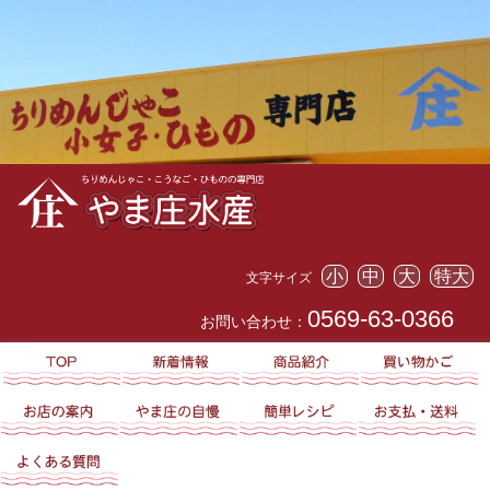
小
中
大
特大
文字サイズ
0569-63-0366
お問い合わせ：