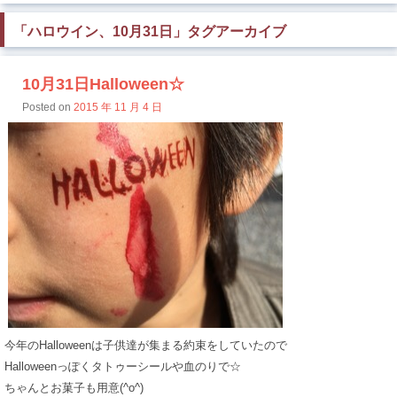
「
ハロウイン、10月31日
」タグアーカイブ
10月31日Halloween☆
Posted on
2015 年 11 月 4 日
今年のHalloweenは子供達が集まる約束をしていたので
Halloweenっぽくタトゥーシールや血のりで☆
ちゃんとお菓子も用意(^o^)