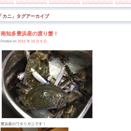
「
カニ
」タグアーカイブ
南知多豊浜産の渡り蟹！
Posted on
2015 年 10 月 8 日
豊浜産のワタリガニです！