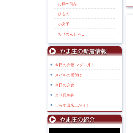
お勧め商品
ひもの
小女子
ちりめんじゃこ
今日の夕飯 マグロ丼！
メバルの煮付け
今日の夕食
とり貝刺身
しらす出来上がり！