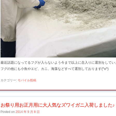
最近話題になってるフグが入らないよう今まで以上に念入りに選別をしてい
フグの他にも小魚やエビ、カニ、海藻などすべて選別しております(^o^)
カテゴリー:
モバイル投稿
お祭り用お正月用に大人気なズワイガニ入荷しました♪
Posted on
2014 年 9 月 8 日