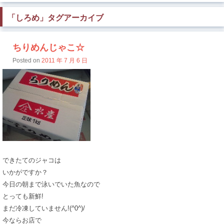
「
しろめ
」タグアーカイブ
ちりめんじゃこ☆
Posted on
2011 年 7 月 6 日
できたてのジャコは
いかがですか？
今日の朝まで泳いでいた魚なので
とっても新鮮!
まだ冷凍していません!(^0^)/
今ならお店で