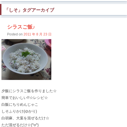
「
しそ
」タグアーカイブ
シラスご飯♪
Posted on
2011 年 8 月 23 日
夕飯にシラスご飯を作りました☆
簡単でおいしい!!☆レシピ☆
白飯にちりめんじゃこ
しそふりかけ(ゆかり)
白胡麻、大葉を混ぜるだけ☆
ただ混ぜるだけ☆(^o^)